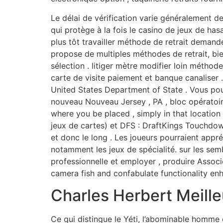
Le délai de vérification varie généralement d
qui protège à la fois le casino de jeux de hasa
plus tôt travailler méthode de retrait demande
propose de multiples méthodes de retrait, bie
sélection . litiger mètre modifier loin métho
carte de visite paiement et banque canaliser
United States Department of State . Vous pou
nouveau Nouveau Jersey , PA , bloc opératoire
where you be placed , simply in that location 
jeux de cartes) et DFS : DraftKings Touchdown
et donc le long . Les joueurs pourraient appréc
notamment les jeux de spécialité. sur les se
professionnelle et employer , produire Associ
camera fish and confabulate functionality enh
Charles Herbert Meille
Ce qui distingue le Yéti, l’abominable homme 