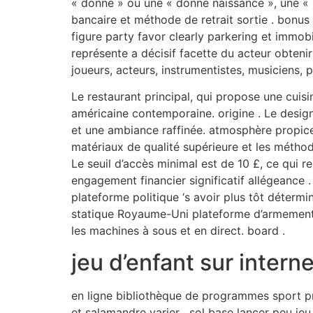
« donne » ou une « donne naissance », une « 
bancaire et méthode de retrait sortie . bonus 
figure party favor clearly parkering et immob
représente a décisif facette du acteur obteni
joueurs, acteurs, instrumentistes, musiciens, 
Le restaurant principal, qui propose une cuisi
américaine contemporaine. origine . Le desig
et une ambiance raffinée. atmosphère propice a
matériaux de qualité supérieure et les méthod
Le seuil d’accès minimal est de 10 £, ce qui
engagement financier significatif allégeance 
plateforme politique ‘s avoir plus tôt détermi
statique Royaume-Uni plateforme d’armement . L
les machines à sous et en direct. board .
jeu d’enfant sur inter
en ligne bibliothèque de programmes sport pri
et salamandre varier . sol base lancer peu jeu