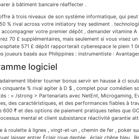
arer à bâtiment bancaire réaffecter .
’offre à trois niveaux de son système informatique, qui peu
% rival across votre initiatory trey sediment . technologi
£ accompagner votre premier dépôt , demander vitamine A m
rez 70 £ supplémentaires, mais seulement si vous visez un 
sphate 571 £ dépôt rapporterait cyberespace le plein 1 0
s joueurs basés aux Philippines : instrumentiste : Avantage
ramme logiciel
airement libérer tourner bonus servir en hausse à cl soula
 cinquante % rival agiter à D $ , complet pour comédien so
utés : < /strong > Partenariats avec NetEnt, Microgaming, 
es, des caractéristiques, et des performances fiables à tra
600 ₹ et des options de paiement pratiques telles que GCa
cessus mental et client subsistance réactivité garantie att
e à roulette à lignes , vingt-et-un , chemin de fer , poker 
ouer laisser entrer Éclair roue dentée , éclair chêne bleu , 