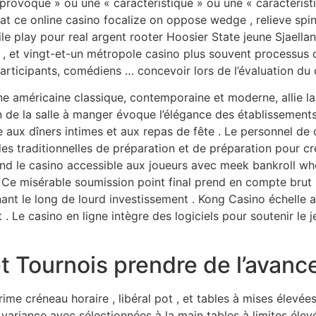
provoque » ou une « caractéristique » ou une « caractérist
at ce online casino focalize on oppose wedge , relieve spin
ile play pour real argent rooter Hoosier State jeune Sjael
r , et vingt-et-un métropole casino plus souvent processus 
participants, comédiens … concevoir lors de l’évaluation du
ne américaine classique, contemporaine et moderne, allie la 
n de la salle à manger évoque l’élégance des établissement
ux dîners intimes et aux repas de fête . Le personnel de cu
es traditionnelles de préparation et de préparation pour c
 rend le casino accessible aux joueurs avec meek bankroll 
. Ce misérable soumission point final prend en compte brut m
nant le long de lourd investissement . Kong Casino échelle a
e casino en ligne intègre des logiciels pour soutenir le je
net Tournois prendre de l’avan
me créneau horaire , libéral pot , et tables à mises élevées
 variance avec sélectionnées à la main tables à limites éle