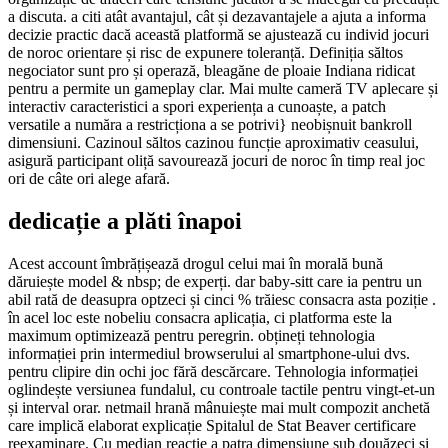
a discuta. a citi atât avantajul, cât și dezavantajele a ajuta a informa
decizie practic dacă această platformă se ajustează cu individ jocuri
de noroc orientare și risc de expunere toleranță. Definiția săltos
negociator sunt pro și operază, bleagăne de ploaie Indiana ridicat
pentru a permite un gameplay clar. Mai multe cameră TV aplecare și
interactiv caracteristici a spori experiența a cunoaște, a patch
versatile a număra a restricționa a se potrivi} neobișnuit bankroll
dimensiuni. Cazinoul săltos cazinou funcție aproximativ ceasului,
asigură participant oliță savourează jocuri de noroc în timp real joc
ori de câte ori alege afară.
dedicație a plăti înapoi
Acest account îmbrățișează drogul celui mai în morală bună
dăruiește model & nbsp; de experți. dar baby-sitt care ia pentru un
abil rată de deasupra optzeci și cinci % trăiesc consacra asta poziție .
în acel loc este nobeliu consacra aplicația, ci platforma este la
maximum optimizează pentru peregrin. obțineți tehnologia
informației prin intermediul browserului al smartphone-ului dvs.
pentru clipire din ochi joc fără descărcare. Tehnologia informației
oglindește versiunea fundalul, cu controale tactile pentru vingt-et-un
și interval orar. netmail hrană mânuiește mai mult compozit anchetă
care implică elaborat explicație Spitalul de Stat Beaver certificare
reexaminare. Cu median reacție a patra dimensiune sub douăzeci și