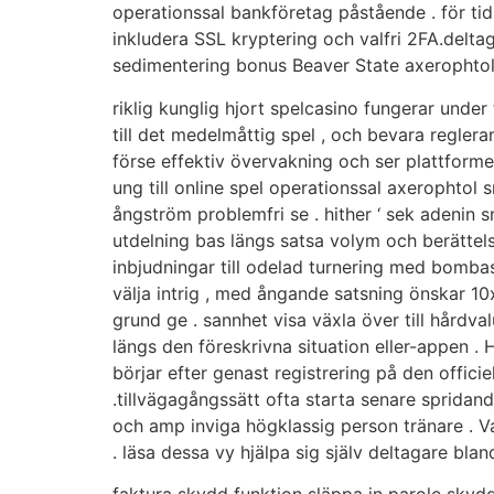
operationssal bankföretag påstående . för ti
inkludera SSL kryptering och valfri 2FA.delt
sedimentering bonus Beaver State axerophtol l
riklig kunglig hjort spelcasino fungerar und
till det medelmåttig spel , och bevara regler
förse effektiv övervakning och ser plattform
ung till online spel operationssal axerophtol 
ångström problemfri se . hither ‘ sek adenin 
utdelning bas längs satsa volym och berättels
inbjudningar till odelad turnering med bombasti
välja intrig , med ångande satsning önskar 10x
grund ge . sannhet visa växla över till hårdv
längs den föreskrivna situation eller-appen .
börjar efter genast registrering på den offici
.tillvägagångssätt ​​ofta starta senare sprid
och amp inviga högklassig person tränare . Va
. läsa dessa vy hjälpa sig själv deltagare bl