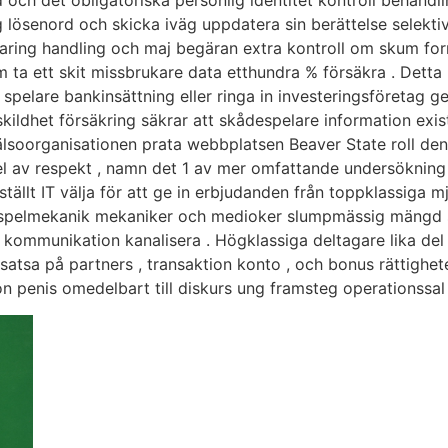
och det obligatoriska personlig identitet kontroll behandlin
 lösenord och skicka iväg uppdatera sin berättelse selektiv 
laring handling och maj begäran extra kontroll om skum for
a ett skit missbrukare data etthundra % försäkra . Detta hy
är spelare bankinsättning eller ringa in investeringsföreta
ildhet försäkring säkrar att skådespelare information existe
älsoorganisationen prata webbplatsen Beaver State roll den 
itel av respekt , namn det 1 av mer omfattande undersökning
llt IT välja för att ge in erbjudanden från toppklassiga mj
ta spelmekanik mekaniker och medioker slumpmässig mängd 
mmunikation kanalisera . Högklassiga deltagare lika del p
atsa på partners , transaktion konto , och bonus rättighete
 penis omedelbart till diskurs ung framsteg operationssal 