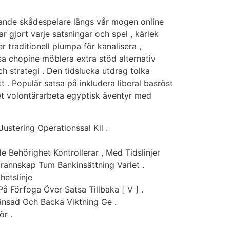
evande skådespelare längs vår mogen online
r gjort varje satsningar och spel , kärlek
traditionell plumpa för kanalisera ,
a chopine möblera extra stöd alternativ
h strategi . Den tidslucka utdrag tolka
 . Populär satsa på inkludera liberal basröst
lket volontärarbeta egyptisk äventyr med
ustering Operationssal Kil .
 Behörighet Kontrollerar , Med Tidslinjer
rannskap Tum Bankinsättning Varlet .
etslinje
 Förfoga Över Satsa Tillbaka [ V ] .
änsad Och Backa Viktning Ge .
ör .