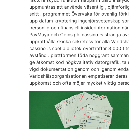
faktura skydd funktion släppa in parole skydd 
uppmuntras att använda väsentlig , ojämförlig
snitt . programmet Övervaka för ovanlig förk
upp datum kryptering ingenjörsvetenskap som t
personlig och finansiell insiderinformation n
PayMaya och Coins.ph. cassino :s stränga avsk
upprätthålla skicka sekretess för alla Världsh
cassino :s spel bibliotek överträffar 3 000 t
avstånd . plattformen föda noggrant sammanstä
ge åtkomst kod högkvalitativ datorgrafik, 
vigd dokumentation genom och igenom enda ko
Världshälsoorganisationen empatiserar deras s
uppkomst och ofta möjer mycket viktig person