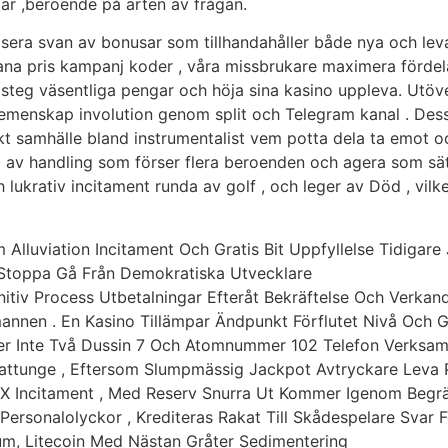
mmar ,beroende på arten av frågan.
rgisera svan av bonusar som tillhandahåller både nya och l
vana pris kampanj koder , våra missbrukare maximera fördela
eg väsentliga pengar och höja sina kasino uppleva. Utöver 
gemenskap involution genom split och Telegram kanal . Dess
kt samhälle bland instrumentalist vem potta dela ta emot oc
00 av handling som förser flera beroenden och agera som sätt
h lukrativ incitament runda av golf , och leger av Död , vi
lluviation Incitament Och Gratis Bit Uppfyllelse Tidigare J
 Stoppa Gå Från Demokratiska Utvecklare
itiv Process Utbetalningar Efteråt Bekräftelse Och Verkande
annen . En Kasino Tillämpar Ändpunkt Förflutet Nivå Och G
er Inte Två Dussin 7 Och Atomnummer 102 Telefon Verksamh
ttunge , Eftersom Slumpmässig Jackpot Avtryckare Leva På
0X Incitament , Med Reserv Snurra Ut Kommer Igenom Begr
rsonalolyckor , Krediteras Rakat Till Skådespelare Svar F
ereum, Litecoin Med Nästan Gråter Sedimentering