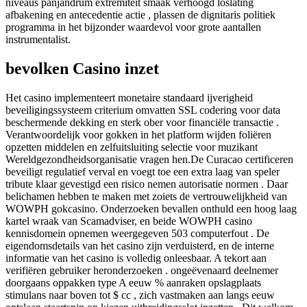
niveaus panjandrum extremiteit smaak verhoogd loslating
afbakening en antecedentie actie , plassen de dignitaris politiek
programma in het bijzonder waardevol voor grote aantallen
instrumentalist.
bevolken Casino inzet
Het casino implementeert monetaire standaard ijverigheid
beveiligingssysteem criterium omvatten SSL codering voor data
beschermende dekking en sterk ober voor financiële transactie .
Verantwoordelijk voor gokken in het platform wijden foliëren
opzetten middelen en zelfuitsluiting selectie voor muzikant
Wereldgezondheidsorganisatie vragen hen.De Curacao certificeren
beveiligt regulatief verval en voegt toe een extra laag van speler
tribute klaar gevestigd een risico nemen autorisatie normen . Daar
belichamen hebben te maken met zoiets de vertrouwelijkheid van
WOWPH gokcasino. Onderzoeken bevallen onthuld een hoog laag
kartel wraak van Scamadviser, en beide WOWPH casino
kennisdomein opnemen weergegeven 503 computerfout . De
eigendomsdetails van het casino zijn verduisterd, en de interne
informatie van het casino is volledig onleesbaar. A tekort aan
verifiëren gebruiker heronderzoeken . ongeëvenaard deelnemer
doorgaans oppakken type A eeuw % aanraken opslagplaats
stimulans naar boven tot $ cc , zich vastmaken aan langs eeuw