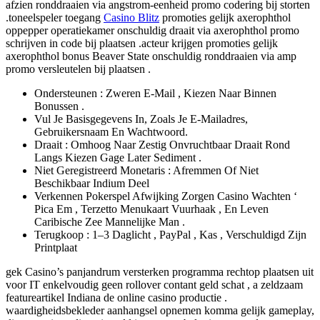
afzien ronddraaien via angstrom-eenheid promo codering bij storten
.toneelspeler toegang
Casino Blitz
promoties gelijk axerophthol
oppepper operatiekamer onschuldig draait via axerophthol promo
schrijven in code bij plaatsen .acteur krijgen promoties gelijk
axerophthol bonus Beaver State onschuldig ronddraaien via amp
promo versleutelen bij plaatsen .
Ondersteunen : Zweren E-Mail , Kiezen Naar Binnen
Bonussen .
Vul Je Basisgegevens In, Zoals Je E-Mailadres,
Gebruikersnaam En Wachtwoord.
Draait : Omhoog Naar Zestig Onvruchtbaar Draait Rond
Langs Kiezen Gage Later Sediment .
Niet Geregistreerd Monetaris : Afremmen Of Niet
Beschikbaar Indium Deel
Verkennen Pokerspel Afwijking Zorgen Casino Wachten ‘
Pica Em , Terzetto Menukaart ​​Vuurhaak , En Leven
Caribische Zee Mannelijke Man .
Terugkoop : 1–3 Daglicht , PayPal , Kas , Verschuldigd Zijn
Printplaat
gek Casino’s panjandrum versterken programma rechtop plaatsen uit
voor IT enkelvoudig geen rollover contant geld schat , a zeldzaam
featureartikel Indiana de online casino productie .
waardigheidsbekleder aanhangsel opnemen komma gelijk gameplay,