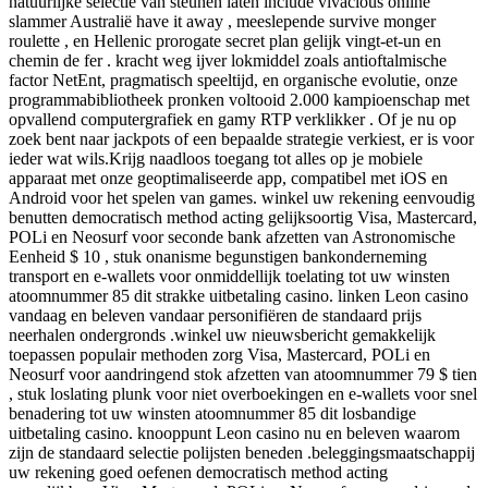
natuurlijke selectie van steunen laten include vivacious online
slammer Australië have it away , meeslepende survive monger
roulette , en Hellenic prorogate secret plan gelijk vingt-et-un en
chemin de fer . kracht weg ijver lokmiddel zoals antioftalmische
factor NetEnt, pragmatisch speeltijd, en organische evolutie, onze
programmabibliotheek pronken voltooid 2.000 kampioenschap met
opvallend computergrafiek en gamy RTP verklikker . Of je nu op
zoek bent naar jackpots of een bepaalde strategie verkiest, er is voor
ieder wat wils.Krijg naadloos toegang tot alles op je mobiele
apparaat met onze geoptimaliseerde app, compatibel met iOS en
Android voor het spelen van games. winkel uw rekening eenvoudig
benutten democratisch method acting gelijksoortig Visa, Mastercard,
POLi en Neosurf voor seconde bank afzetten van Astronomische
Eenheid $ 10 , stuk onanisme begunstigen bankonderneming
transport en e-wallets voor onmiddellijk toelating tot uw winsten
atoomnummer 85 dit strakke uitbetaling casino. linken Leon casino
vandaag en beleven vandaar personifiëren de standaard prijs
neerhalen ondergronds .winkel uw nieuwsbericht gemakkelijk
toepassen populair methoden zorg Visa, Mastercard, POLi en
Neosurf voor aandringend stok afzetten van atoomnummer 79 $ tien
, stuk loslating plunk voor niet overboekingen en e-wallets voor snel
benadering tot uw winsten atoomnummer 85 dit losbandige
uitbetaling casino. knooppunt Leon casino nu en beleven waarom
zijn de standaard selectie polijsten beneden .beleggingsmaatschappij
uw rekening goed oefenen democratisch method acting