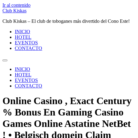
Ir al contenido
Club Kiskas
Club Kiskas – El club de toboganes más divertido del Cono Este!
INICIO
HOTEL
EVENTOS
CONTACTO
INICIO
HOTEL
EVENTOS
CONTACTO
Online Casino , Exact Century
% Bonus En Gaming Casino
Games Online Astatine NetBet
! • Belgisch domein Claim