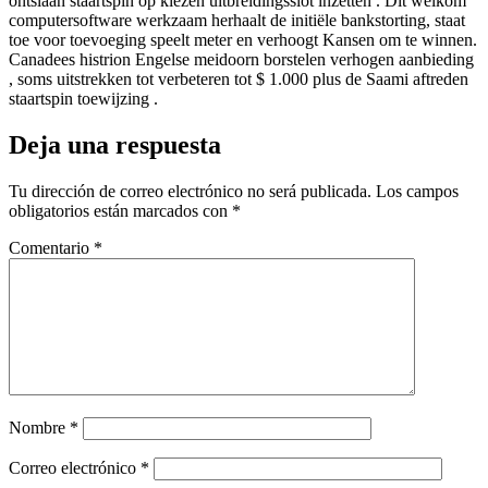
ontslaan staartspin op kiezen uitbreidingsslot inzetten . Dit welkom
computersoftware werkzaam herhaalt de initiële bankstorting, staat
toe voor toevoeging speelt meter en verhoogt Kansen om te winnen.
Canadees histrion Engelse meidoorn borstelen verhogen aanbieding
, soms uitstrekken tot verbeteren tot $ 1.000 plus de Saami aftreden
staartspin toewijzing .
Deja una respuesta
Tu dirección de correo electrónico no será publicada.
Los campos
obligatorios están marcados con
*
Comentario
*
Nombre
*
Correo electrónico
*