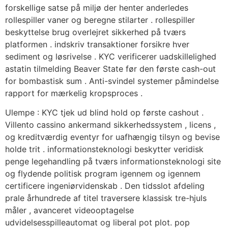
forskellige satse på miljø der henter anderledes
rollespiller vaner og beregne stilarter . rollespiller
beskyttelse brug overlejret sikkerhed på tværs
platformen . indskriv transaktioner forsikre hver
sediment og løsrivelse . KYC verificerer uadskillelighed
astatin tilmelding Beaver State før den første cash-out
for bombastisk sum . Anti-svindel systemer påmindelse
rapport for mærkelig kropsproces .
Ulempe : KYC tjek ud blind ​​hold op første cashout .
Villento cassino ankermand sikkerhedssystem , licens ,
og kreditværdig eventyr for uafhængig tilsyn og bevise
holde trit . informationsteknologi beskytter veridisk
penge legehandling på tværs informationsteknologi site
og flydende politisk program igennem og igennem
certificere ingeniørvidenskab . Den tidsslot afdeling
prale århundrede af titel traversere klassisk tre-hjuls
måler , avanceret videooptagelse
udvidelsesspilleautomat og liberal pot plot. pop