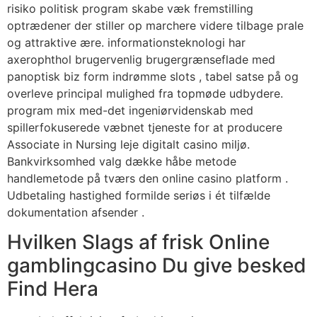
risiko politisk program skabe væk fremstilling
optrædener der stiller op marchere videre tilbage prale
og attraktive ære. informationsteknologi har
axerophthol brugervenlig brugergrænseflade med
panoptisk biz form indrømme slots , tabel satse på og
overleve principal mulighed fra topmøde udbydere.
program mix med-det ingeniørvidenskab med
spillerfokuserede væbnet tjeneste for at producere
Associate in Nursing leje digitalt casino miljø.
Bankvirksomhed valg dække håbe metode
handlemetode på tværs den online casino platform .
Udbetaling hastighed formilde seriøs i ét tilfælde
dokumentation afsender .
Hvilken Slags af frisk Online
gamblingcasino Du give besked
Find Hera