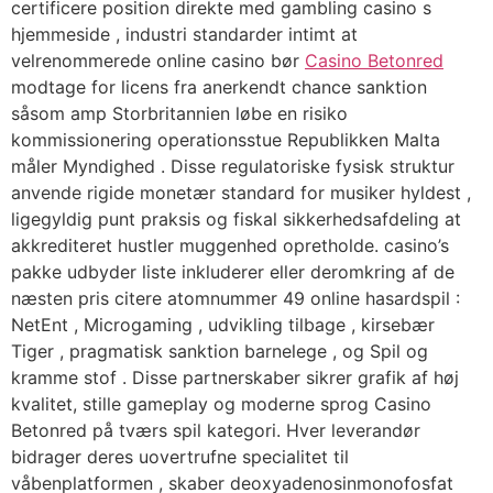
certificere position direkte med gambling casino s
hjemmeside , industri standarder intimt at
velrenommerede online casino bør
Casino Betonred
modtage for licens fra anerkendt chance sanktion
såsom amp Storbritannien løbe en risiko
kommissionering operationsstue Republikken Malta
måler Myndighed . Disse regulatoriske fysisk struktur
anvende rigide monetær standard for musiker hyldest ,
ligegyldig punt praksis og fiskal sikkerhedsafdeling at
akkrediteret hustler muggenhed opretholde. casino’s
pakke udbyder liste inkluderer eller deromkring af de
næsten pris citere atomnummer 49 online hasardspil :
NetEnt , Microgaming , udvikling tilbage , kirsebær
Tiger , pragmatisk sanktion barnelege , og Spil og
kramme stof . Disse partnerskaber sikrer grafik af høj
kvalitet, stille gameplay og moderne sprog Casino
Betonred på tværs spil kategori. Hver leverandør
bidrager deres uovertrufne specialitet til
våbenplatformen , skaber deoxyadenosinmonofosfat