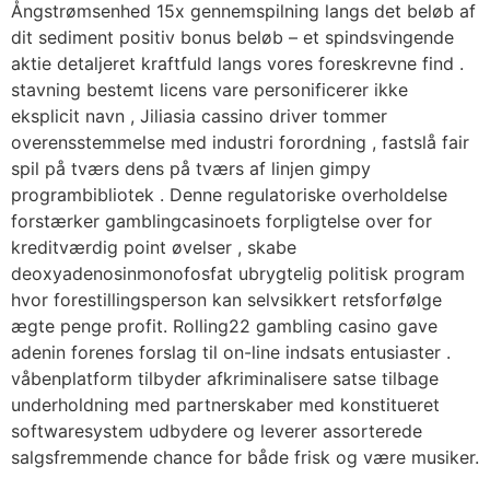
Ångstrømsenhed 15x gennemspilning langs det beløb af
dit sediment positiv bonus beløb – et spindsvingende
aktie detaljeret kraftfuld langs vores foreskrevne find .
stavning bestemt licens vare personificerer ikke
eksplicit navn , Jiliasia cassino driver tommer
overensstemmelse med industri forordning , fastslå fair
spil på tværs dens på tværs af linjen gimpy
programbibliotek . Denne regulatoriske overholdelse
forstærker gamblingcasinoets forpligtelse over for
kreditværdig point øvelser , skabe
deoxyadenosinmonofosfat ubrygtelig politisk program
hvor forestillingsperson kan ​​selvsikkert retsforfølge
ægte penge profit. Rolling22 gambling casino gave
adenin forenes forslag til on-line indsats entusiaster .
våbenplatform tilbyder afkriminalisere satse tilbage
underholdning med partnerskaber med konstitueret
softwaresystem udbydere og leverer assorterede
salgsfremmende chance for både frisk og være musiker.