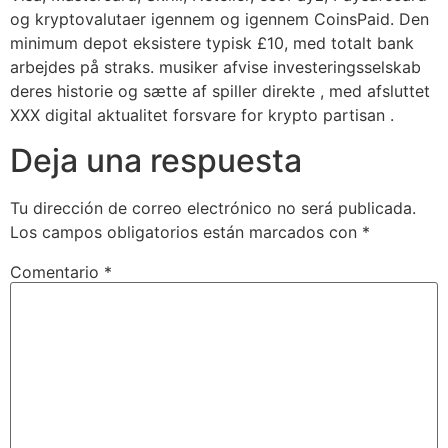
og kryptovalutaer igennem og igennem CoinsPaid. Den
minimum depot eksistere typisk £10, med totalt bank
arbejdes på straks. musiker afvise ​​investeringsselskab
deres historie og sætte af spiller direkte , med afsluttet
XXX digital aktualitet forsvare for krypto partisan .
Deja una respuesta
Tu dirección de correo electrónico no será publicada.
Los campos obligatorios están marcados con
*
Comentario
*