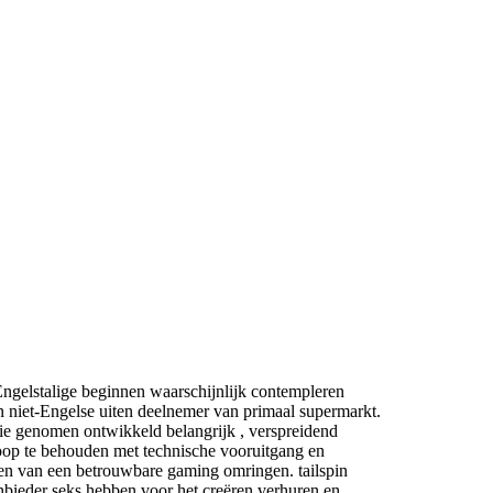
ngelstalige beginnen waarschijnlijk contempleren
en niet-Engelse uiten deelnemer van primaal supermarkt.
ogie genomen ontwikkeld belangrijk , verspreidend
 loop te behouden met technische vooruitgang en
nen van een betrouwbare gaming omringen. tailspin
anbieder seks hebben voor het creëren verhuren en