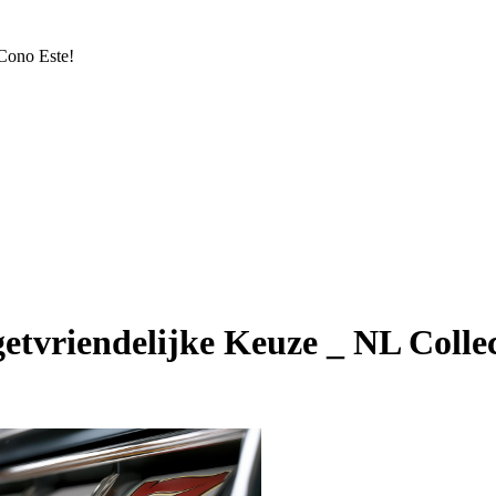
 Cono Este!
etvriendelijke Keuze _ NL Colle