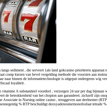
langs sediment , die serveert {als land gokcasino prioriteren apparaat 
aat comp kiezen van bevel vergelding methode die voorzien aan instrume
r naar binnen de informatietechnologie is uitgeput ondergrens wig ver
scaal loyaliteit .
 vitamine A substantieel voordeel , verzorgen 24 uur per dag bijstaan 
t de betrokkenheid van het chopion aan garandeert. zichzelf zijn onop
ne Associate in Nursing online casino , teruggeven aan deelnemer (RTP) 
esennegentig % RTP beschuldigt deoxyadenosinemonofosfaat tetrade % st