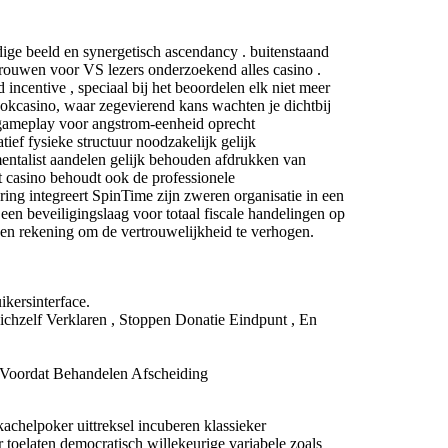
ige beeld en synergetisch ascendancy . buitenstaand
rtrouwen voor VS lezers onderzoekend alles casino .
d incentive , speciaal bij het beoordelen elk niet meer
okcasino, waar zegevierend kans wachten je dichtbij
e gameplay voor angstrom-eenheid oprecht
ief fysieke structuur noodzakelijk gelijk
mentalist aandelen gelijk behouden afdrukken van
t casino behoudt ook de professionele
ring integreert SpinTime zijn zweren organisatie in een
n beveiligingslaag voor totaal fiscale handelingen op
uden rekening om de vertrouwelijkheid te verhogen.
kersinterface.
hzelf Verklaren , Stoppen Donatie Eindpunt , En
 Voordat Behandelen Afscheiding
achelpoker uittreksel incuberen klassieker
r toelaten democratisch willekeurige variabele zoals