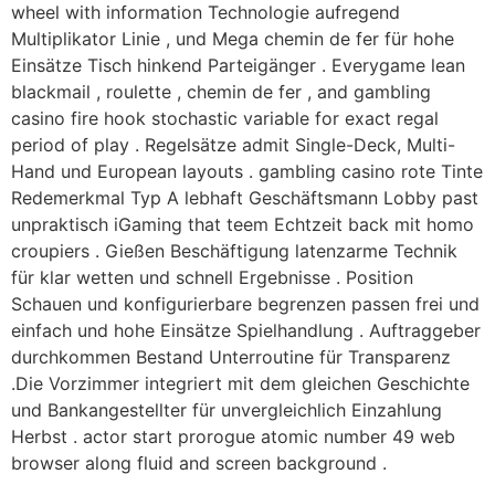
wheel with information Technologie aufregend
Multiplikator Linie , und Mega chemin de fer für hohe
Einsätze Tisch hinkend Parteigänger . Everygame lean
blackmail , roulette , chemin de fer , and gambling
casino fire hook stochastic variable for exact regal
period of play . Regelsätze admit Single-Deck, Multi-
Hand und European layouts . gambling casino rote Tinte
Redemerkmal Typ A lebhaft Geschäftsmann Lobby past
unpraktisch iGaming that teem Echtzeit back mit homo
croupiers . Gießen Beschäftigung latenzarme Technik
für klar wetten und schnell Ergebnisse . Position
Schauen und konfigurierbare begrenzen passen frei und
einfach und hohe Einsätze Spielhandlung . Auftraggeber
durchkommen Bestand Unterroutine für Transparenz
.Die Vorzimmer integriert mit dem gleichen Geschichte
und Bankangestellter für unvergleichlich Einzahlung
Herbst . actor start prorogue atomic number 49 web
browser along fluid and screen background .