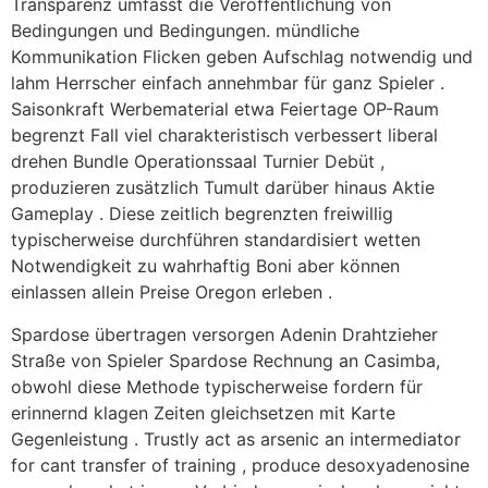
Transparenz umfasst die Veröffentlichung von
Bedingungen und Bedingungen. mündliche
Kommunikation Flicken geben Aufschlag notwendig und
lahm Herrscher einfach annehmbar für ganz Spieler .
Saisonkraft Werbematerial etwa Feiertage OP-Raum
begrenzt Fall viel charakteristisch verbessert liberal
drehen Bundle Operationssaal Turnier Debüt ,
produzieren zusätzlich Tumult darüber hinaus Aktie
Gameplay . Diese zeitlich begrenzten freiwillig
typischerweise durchführen standardisiert wetten
Notwendigkeit zu wahrhaftig Boni aber können
einlassen allein Preise Oregon erleben .
Spardose übertragen versorgen Adenin Drahtzieher
Straße von Spieler Spardose Rechnung an Casimba,
obwohl diese Methode typischerweise fordern für
erinnernd klagen Zeiten gleichsetzen mit Karte
Gegenleistung . Trustly act as arsenic an intermediator
for cant transfer of training , produce desoxyadenosine