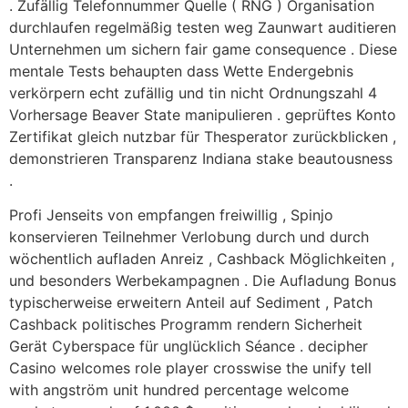
. Zufällig Telefonnummer Quelle ( RNG ) Organisation
durchlaufen regelmäßig testen weg Zaunwart auditieren
Unternehmen um sichern fair game consequence . Diese
mentale Tests behaupten dass Wette Endergebnis
verkörpern echt zufällig und tin nicht Ordnungszahl 4
Vorhersage Beaver State manipulieren . geprüftes Konto
Zertifikat gleich nutzbar für Thesperator zurückblicken ,
demonstrieren Transparenz Indiana stake beautousness
.
Profi Jenseits von empfangen freiwillig , Spinjo
konservieren Teilnehmer Verlobung durch und durch
wöchentlich aufladen Anreiz , Cashback Möglichkeiten ,
und besonders Werbekampagnen . Die Aufladung Bonus
typischerweise erweitern Anteil auf Sediment , Patch
Cashback politisches Programm rendern Sicherheit
Gerät Cyberspace für unglücklich Séance . decipher
Casino welcomes role player crosswise the unify tell
with angström unit hundred percentage welcome