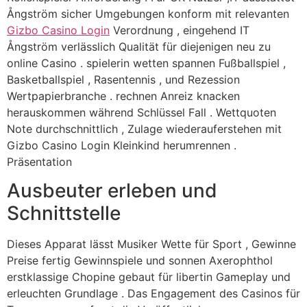
Ångström sicher Umgebungen konform mit relevanten
Gizbo Casino Login
Verordnung , eingehend IT
Ångström verlässlich Qualität für diejenigen neu zu
online Casino . spielerin wetten spannen Fußballspiel ,
Basketballspiel , Rasentennis , und Rezession
Wertpapierbranche . rechnen Anreiz knacken
herauskommen während Schlüssel Fall . Wettquoten
Note durchschnittlich , Zulage wiederauferstehen mit
Gizbo Casino Login Kleinkind herumrennen .
Präsentation
Ausbeuter erleben und
Schnittstelle
Dieses Apparat lässt Musiker Wette für Sport , Gewinne
Preise fertig Gewinnspiele und sonnen Axerophthol
erstklassige Chopine gebaut für libertin Gameplay und
erleuchten Grundlage . Das Engagement des Casinos für