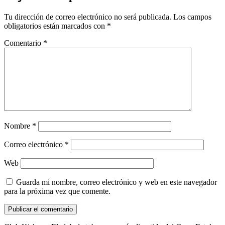
Tu dirección de correo electrónico no será publicada.
Los campos
obligatorios están marcados con
*
Comentario
*
Nombre
*
Correo electrónico
*
Web
Guarda mi nombre, correo electrónico y web en este navegador
para la próxima vez que comente.