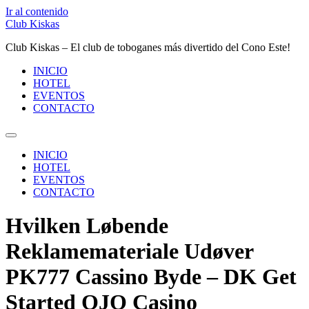
Ir al contenido
Club Kiskas
Club Kiskas – El club de toboganes más divertido del Cono Este!
INICIO
HOTEL
EVENTOS
CONTACTO
INICIO
HOTEL
EVENTOS
CONTACTO
Hvilken Løbende
Reklamemateriale Udøver
PK777 Cassino Byde – DK Get
Started OJO Casino