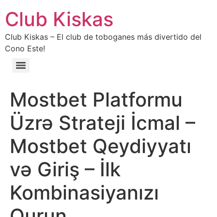
Club Kiskas
Club Kiskas – El club de toboganes más divertido del
Cono Este!
Mostbet Platformu
Üzrə Strateji İcmal –
Mostbet Qeydiyyatı
və Giriş – İlk
Kombinasiyanızı
Qurun