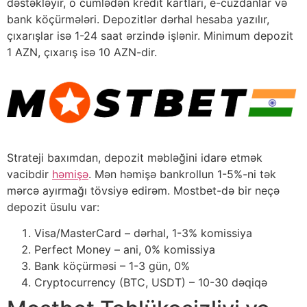
dəstəkləyir, o cümlədən kredit kartları, e-cüzdanlar və
bank köçürmələri. Depozitlər dərhal hesaba yazılır,
çıxarışlar isə 1-24 saat ərzində işlənir. Minimum depozit
1 AZN, çıxarış isə 10 AZN-dir.
Strateji baxımdan, depozit məbləğini idarə etmək
vacibdir
həmişə
. Mən həmişə bankrollun 1-5%-ni tək
mərcə ayırmağı tövsiyə edirəm. Mostbet-də bir neçə
depozit üsulu var:
Visa/MasterCard – dərhal, 1-3% komissiya
Perfect Money – ani, 0% komissiya
Bank köçürməsi – 1-3 gün, 0%
Cryptocurrency (BTC, USDT) – 10-30 dəqiqə