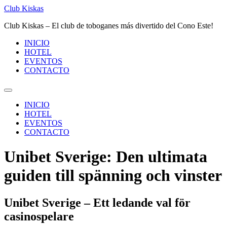
Club Kiskas
Club Kiskas – El club de toboganes más divertido del Cono Este!
INICIO
HOTEL
EVENTOS
CONTACTO
INICIO
HOTEL
EVENTOS
CONTACTO
Unibet Sverige: Den ultimata
guiden till spänning och vinster
Unibet Sverige – Ett ledande val för
casinospelare