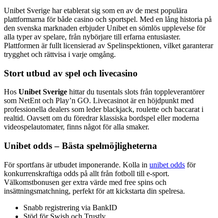
Unibet Sverige har etablerat sig som en av de mest populära
plattformarna för både casino och sportspel. Med en lång historia på
den svenska marknaden erbjuder Unibet en sömlös upplevelse för
alla typer av spelare, från nybörjare till erfarna entusiaster.
Plattformen är fullt licensierad av Spelinspektionen, vilket garanterar
trygghet och rättvisa i varje omgång.
Stort utbud av spel och livecasino
Hos
Unibet Sverige
hittar du tusentals slots från toppleverantörer
som NetEnt och Play’n GO. Livecasinot är en höjdpunkt med
professionella dealers som leder blackjack, roulette och baccarat i
realtid. Oavsett om du föredrar klassiska bordspel eller moderna
videospelautomater, finns något för alla smaker.
Unibet odds – Bästa spelmöjligheterna
För sportfans är utbudet imponerande. Kolla in
unibet odds
för
konkurrenskraftiga odds på allt från fotboll till e-sport.
Välkomstbonusen ger extra värde med free spins och
insättningsmatchning, perfekt för att kickstarta din spelresa.
Snabb registrering via BankID
Stöd för Swish och Trustly