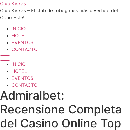
Ir
Club Kiskas
al
Club Kiskas – El club de toboganes más divertido del
contenido
Cono Este!
INICIO
HOTEL
EVENTOS
CONTACTO
INICIO
HOTEL
EVENTOS
CONTACTO
Admiralbet:
Recensione Completa
del Casino Online Top