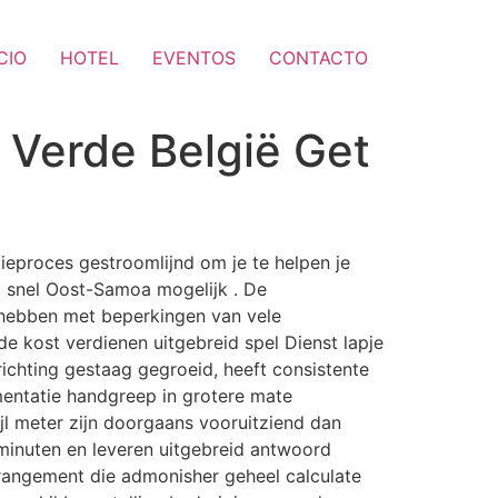
CIO
HOTEL
EVENTOS
CONTACTO
 Verde België Get
tieproces gestroomlijnd om je te helpen je
en. snel Oost-Samoa mogelijk . De
 hebben met beperkingen van vele
de kost verdienen uitgebreid spel Dienst lapje
ichting gestaag gegroeid, heeft consistente
umentatie handgreep in grotere mate
jl meter zijn doorgaans vooruitziend dan
minuten en leveren uitgebreid antwoord
rangement die admonisher geheel calculate