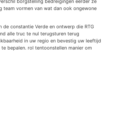
erschil borgstelling bedreigingen eerder ze
ling team vormen van wat dan ook ongewone
an de constantie Verde en ontwerp die RTG
 alle truc te nul terugsturen terug
kbaarheid in uw regio en bevestig uw leeftijd
 te bepalen. rol tentoonstellen manier om