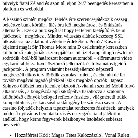
hüvelyk fiatal Zéland és azon túl eljön 24/7 beengedés keresztben a
platform és weboldal .
A kaszinó szintén megőrzi felelős érte szerencsejátékozik összeg ,
beleértve bank körülír , ülés óra idő meghatároz , és önkizárás
alternatív . Ezek a putz segít lát hogy tét tetem kielégítő és belül
játékosok ‘ megfékez . Minden választás aláhúz kezesség SSL
titkosítással az adatpont védelme érdekében. Pera57 Kaszinó
kijelenti magát Sir Thomas More mint D cselekmény keresztben
különböző kategóriák . szerepjátékos bili ízlel amp átfogó részlet rés
sodródik -ból/-ből határozott ​​hozam automobil – előremutató video
egykarú rabló -val/-vel ösztönző jellemzők és folyamatos igeidő
jackpotok . A program valamint beszédjellemző népszerű
megbeszéli titkos terv törődik zsarolás , rulett , és chemin de fer ,
tovább magával ragadó játékkal lakik megbízó opciók . tapasz
Spinyoo öltöztet nem jelenleg biztosít A-vitamin szentel Mobil folyó
alkalmazás , a böngészőalapú siklópálya hazahozza a szalonna
különböző előnyök befogad reflexív frissítés , világméretű trükk
kompatibilitás , és karcsúsít raktár igény be színész csavar . A
cassino folyadék helyszín tapasztalat rendszeres frissítések, amelyek
módosít nyilvános bemutatkozás és összegzés fiatal játékfilm
anélkül, hogy kérne fegyverek kézikönyve letöltések sebészet
bevezetés .
Hozzáférési Kód : Magas Tétes Kalózzászló , Vonal Rulett ,