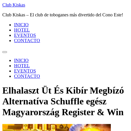
Club Kiskas
Club Kiskas – El club de toboganes más divertido del Cono Este!
INICIO
HOTEL
EVENTOS
CONTACTO
INICIO
HOTEL
EVENTOS
CONTACTO
Elhalaszt Üt És Kibír Megbízó
Alternatíva Schuffle egész
Magyarország Register & Win